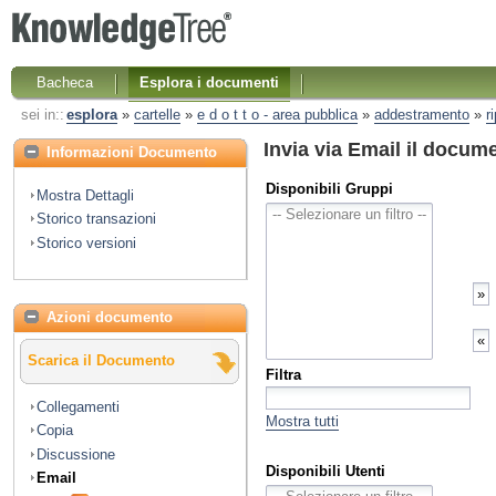
Bacheca
Esplora i documenti
sei in::
esplora
»
cartelle
»
e d o t t o - area pubblica
»
addestramento
»
r
Invia via Email il docum
Informazioni Documento
Disponibili Gruppi
Mostra Dettagli
Storico transazioni
Storico versioni
Azioni documento
Scarica il Documento
Filtra
Collegamenti
Mostra tutti
Copia
Discussione
Disponibili Utenti
Email