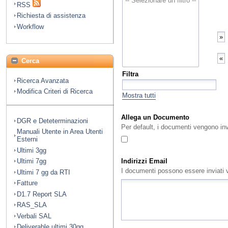
RSS
Richiesta di assistenza
Workflow
Cerca
Filtra
Ricerca Avanzata
Modifica Criteri di Ricerca
Mostra tutti
Allega un Documento
DGR e Deteterminazioni
Per default, i documenti vengono in
Manuali Utente in Area Utenti
Esterni
Ultimi 3gg
Indirizzi Email
Ultimi 7gg
I documenti possono essere inviati vi
Ultimi 7 gg da RTI
Fatture
D1.7 Report SLA
RAS_SLA
Verbali SAL
Deliverable ultimi 30gg