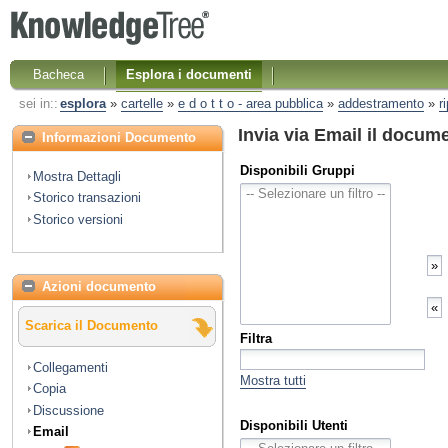
Bacheca
Esplora i documenti
sei in::
esplora
»
cartelle
»
e d o t t o - area pubblica
»
addestramento
»
r
Invia via Email il docum
Informazioni Documento
Disponibili Gruppi
Mostra Dettagli
Storico transazioni
Storico versioni
Azioni documento
Scarica il Documento
Filtra
Collegamenti
Mostra tutti
Copia
Discussione
Disponibili Utenti
Email