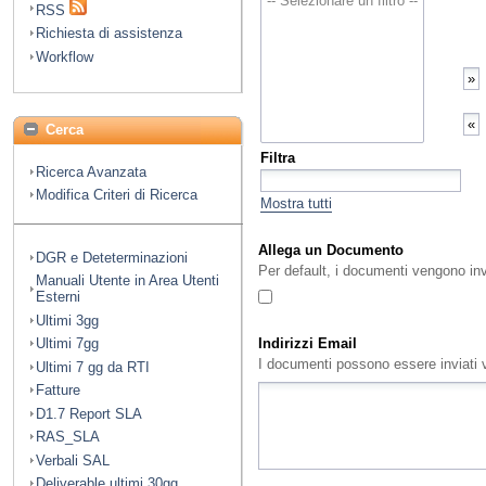
RSS
Richiesta di assistenza
Workflow
Cerca
Filtra
Ricerca Avanzata
Modifica Criteri di Ricerca
Mostra tutti
Allega un Documento
DGR e Deteterminazioni
Per default, i documenti vengono in
Manuali Utente in Area Utenti
Esterni
Ultimi 3gg
Indirizzi Email
Ultimi 7gg
I documenti possono essere inviati vi
Ultimi 7 gg da RTI
Fatture
D1.7 Report SLA
RAS_SLA
Verbali SAL
Deliverable ultimi 30gg