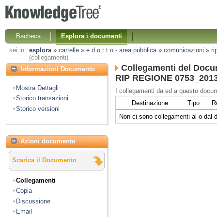
Bacheca
Esplora i documenti
sei in::
esplora
»
cartelle
»
e d o t t o - area pubblica
»
comunicazioni
»
ri
(collegamenti)
Collegamenti del Docu
Informazioni Documento
RIP REGIONE 0753_2013 re
Mostra Dettagli
I collegamenti da ed a questo docum
Storico transazioni
Destinazione
Tipo
R
Storico versioni
Non ci sono collegamenti al o dal
Azioni documento
Scarica il Documento
Collegamenti
Copia
Discussione
Email