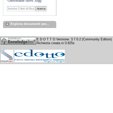
Deliverable ultimi 30gg
ricerca
Esplora documenti per...
E D O T T O Versione: 3.7.0.2 (Community Edition)
Richiesta creata in 0.825s