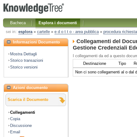
Bacheca
Esplora i documenti
sei in::
esplora
»
cartelle
»
e d o t t o - area pubblica
»
procedura richiesta
Collegamenti del Docu
Informazioni Documento
Gestione Credenziali Edo
Mostra Dettagli
I collegamenti da ed a questo docum
Storico transazioni
Destinazione
Tipo
R
Storico versioni
Non ci sono collegamenti al o dal
Azioni documento
Scarica il Documento
Collegamenti
Copia
Discussione
Email