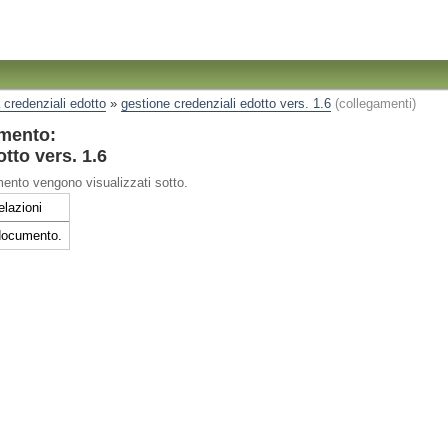
 credenziali edotto
»
gestione credenziali edotto vers. 1.6
(collegamenti)
mento:
tto vers. 1.6
ento vengono visualizzati sotto.
elazioni
 documento.