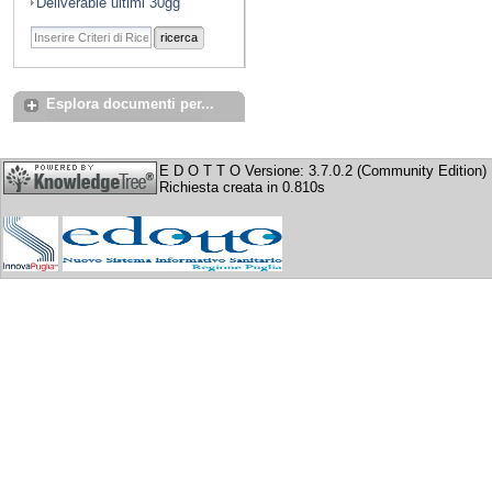
Deliverable ultimi 30gg
ricerca
Esplora documenti per...
E D O T T O Versione: 3.7.0.2 (Community Edition)
Richiesta creata in 0.810s