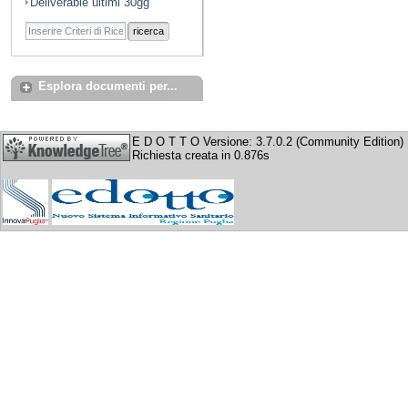
Deliverable ultimi 30gg
ricerca
Esplora documenti per...
E D O T T O Versione: 3.7.0.2 (Community Edition)
Richiesta creata in 0.876s