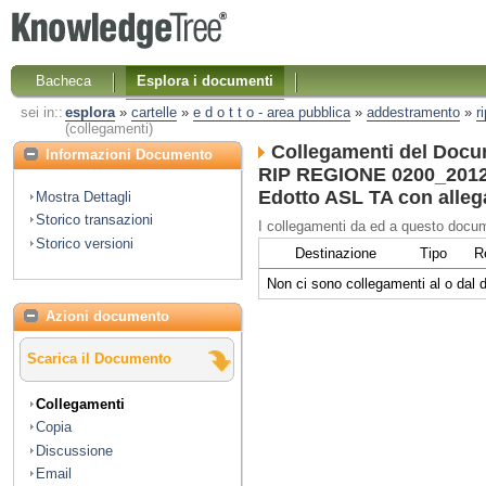
Bacheca
Esplora i documenti
sei in::
esplora
»
cartelle
»
e d o t t o - area pubblica
»
addestramento
»
r
(collegamenti)
Collegamenti del Docu
Informazioni Documento
RIP REGIONE 0200_2012 
Edotto ASL TA con alleg
Mostra Dettagli
Storico transazioni
I collegamenti da ed a questo docum
Storico versioni
Destinazione
Tipo
R
Non ci sono collegamenti al o dal
Azioni documento
Scarica il Documento
Collegamenti
Copia
Discussione
Email