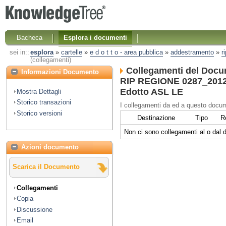
Bacheca
Esplora i documenti
sei in::
esplora
»
cartelle
»
e d o t t o - area pubblica
»
addestramento
»
r
(collegamenti)
Collegamenti del Docu
Informazioni Documento
RIP REGIONE 0287_2012 2
Edotto ASL LE
Mostra Dettagli
Storico transazioni
I collegamenti da ed a questo docum
Storico versioni
Destinazione
Tipo
R
Non ci sono collegamenti al o dal
Azioni documento
Scarica il Documento
Collegamenti
Copia
Discussione
Email