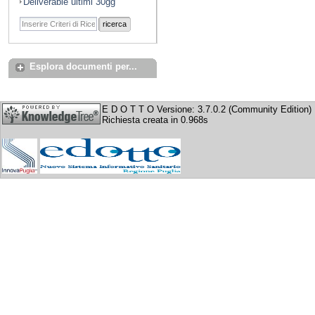
Deliverable ultimi 30gg
ricerca
Esplora documenti per...
E D O T T O Versione: 3.7.0.2 (Community Edition)
Richiesta creata in 0.968s