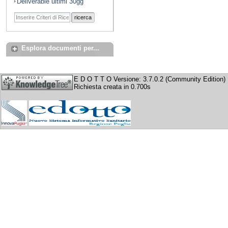
Deliverable ultimi 30gg
ricerca
Esplora documenti per...
E D O T T O Versione: 3.7.0.2 (Community Edition)
Richiesta creata in 0.700s