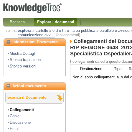
Bacheca
Esplora i documenti
sei in::
esplora
»
cartelle
»
e d o t t o - area pubblica
»
parallelo e avvice
comunicazione avvi...
(collegamenti)
Collegamenti del Docu
Informazioni Documento
RIP REGIONE 0648_2012
Specialistica Ospedalier
Mostra Dettagli
Storico transazioni
I collegamenti da ed a questo docum
Storico versioni
Destinazione
Tipo
R
Non ci sono collegamenti al o dal
Azioni documento
Scarica il Documento
Collegamenti
Copia
Discussione
Email