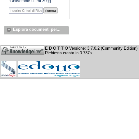
Deliverable ultimi 30gg
ricerca
Esplora documenti per...
E D O T T O Versione: 3.7.0.2 (Community Edition)
Richiesta creata in 0.737s