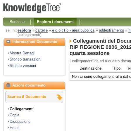
Bacheca
Esplora i documenti
sei in::
esplora
»
cartelle
»
e d o t t o - area pubblica
»
addestramento
»
r
(collegamenti)
Collegamenti del Docu
Informazioni Documento
RIP REGIONE 0806_2012 
quarta sessione
Mostra Dettagli
Storico transazioni
I collegamenti da ed a questo docum
Storico versioni
Destinazione
Tipo
R
Non ci sono collegamenti al o dal
Azioni documento
Scarica il Documento
Collegamenti
Copia
Discussione
Email