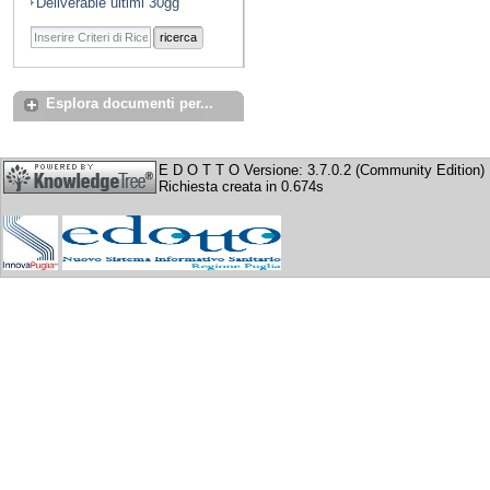
Deliverable ultimi 30gg
ricerca
Esplora documenti per...
E D O T T O Versione: 3.7.0.2 (Community Edition)
Richiesta creata in 0.674s