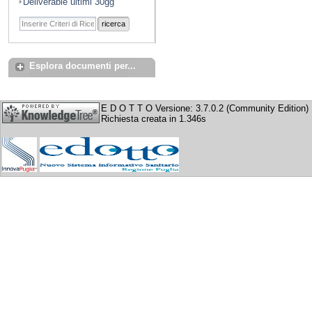
Deliverable ultimi 30gg
ricerca
Esplora documenti per...
E D O T T O Versione: 3.7.0.2 (Community Edition)
Richiesta creata in 1.346s