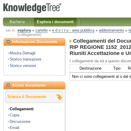
Bacheca
Esplora i documenti
sei in::
esplora
»
cartelle
»
e d o t t o - area pubblica
»
addestramento
»
r
(collegamenti)
Collegamenti del Docu
Informazioni Documento
RIP REGIONE 1152_2012 
Riuniti Accettazione e U
Mostra Dettagli
Storico transazioni
I collegamenti da ed a questo docum
Storico versioni
Destinazione
Tipo
R
Non ci sono collegamenti al o dal
Azioni documento
Scarica il Documento
Collegamenti
Copia
Discussione
Email