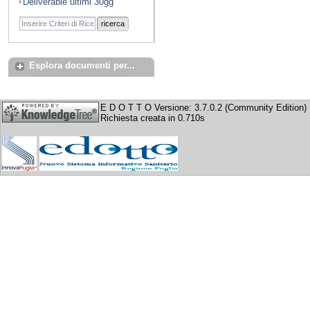
Deliverable ultimi 30gg
ricerca
Esplora documenti per...
E D O T T O Versione: 3.7.0.2 (Community Edition)
Richiesta creata in 0.710s