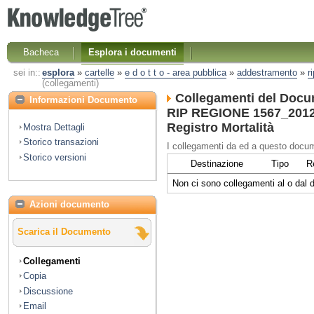
Bacheca
Esplora i documenti
sei in::
esplora
»
cartelle
»
e d o t t o - area pubblica
»
addestramento
»
r
(collegamenti)
Collegamenti del Docu
Informazioni Documento
RIP REGIONE 1567_2012 
Registro Mortalità
Mostra Dettagli
Storico transazioni
I collegamenti da ed a questo docum
Storico versioni
Destinazione
Tipo
R
Non ci sono collegamenti al o dal
Azioni documento
Scarica il Documento
Collegamenti
Copia
Discussione
Email