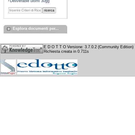
Deliverable ultimi 30gg
ricerca
Esplora documenti per...
E D O T T O Versione: 3.7.0.2 (Community Edition)
Richiesta creata in 0.711s