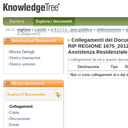
Bacheca
Esplora i documenti
sei in::
esplora
»
cartelle
»
e d o t t o - area pubblica
»
addestramento
»
r
(collegamenti)
Collegamenti del Docu
Informazioni Documento
RIP REGIONE 1675_2012 
Assistenza Residenziale
Mostra Dettagli
Storico transazioni
I collegamenti da ed a questo docum
Storico versioni
Destinazione
Tipo
R
Non ci sono collegamenti al o dal
Azioni documento
Scarica il Documento
Collegamenti
Copia
Discussione
Email