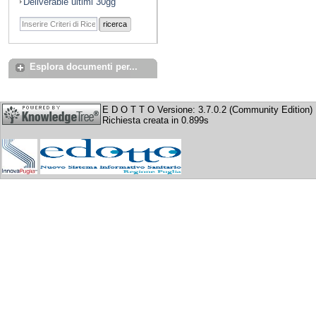
Deliverable ultimi 30gg
ricerca
Esplora documenti per...
E D O T T O Versione: 3.7.0.2 (Community Edition)
Richiesta creata in 0.899s