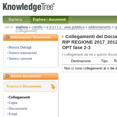
Bacheca
Esplora i documenti
sei in::
esplora
»
cartelle
»
e d o t t o - area pubblica
»
addestramento
»
r
(collegamenti)
Collegamenti del Docu
Informazioni Documento
RIP REGIONE 2017_2012 
OPT fase 2-3
Mostra Dettagli
Storico transazioni
I collegamenti da ed a questo docum
Storico versioni
Destinazione
Tipo
R
Non ci sono collegamenti al o dal
Azioni documento
Scarica il Documento
Collegamenti
Copia
Discussione
Email