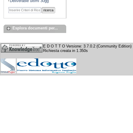
Deliverable ultimi 30gg
ricerca
Esplora documenti per...
E D O T T O Versione: 3.7.0.2 (Community Edition)
Richiesta creata in 1.350s