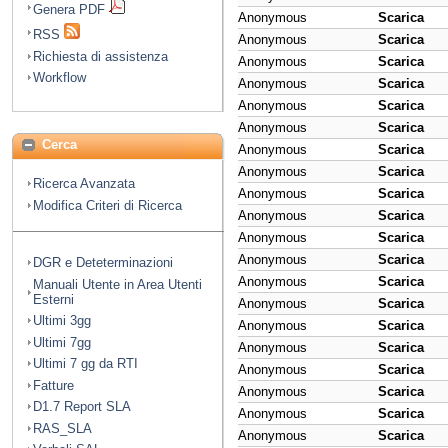
Genera PDF
Anonymous
Scarica
RSS
Anonymous
Scarica
Richiesta di assistenza
Anonymous
Scarica
Workflow
Anonymous
Scarica
Anonymous
Scarica
Anonymous
Scarica
Cerca
Anonymous
Scarica
Anonymous
Scarica
Ricerca Avanzata
Anonymous
Scarica
Modifica Criteri di Ricerca
Anonymous
Scarica
Anonymous
Scarica
Anonymous
Scarica
DGR e Deteterminazioni
Anonymous
Scarica
Manuali Utente in Area Utenti
Esterni
Anonymous
Scarica
Ultimi 3gg
Anonymous
Scarica
Ultimi 7gg
Anonymous
Scarica
Ultimi 7 gg da RTI
Anonymous
Scarica
Fatture
Anonymous
Scarica
D1.7 Report SLA
Anonymous
Scarica
RAS_SLA
Anonymous
Scarica