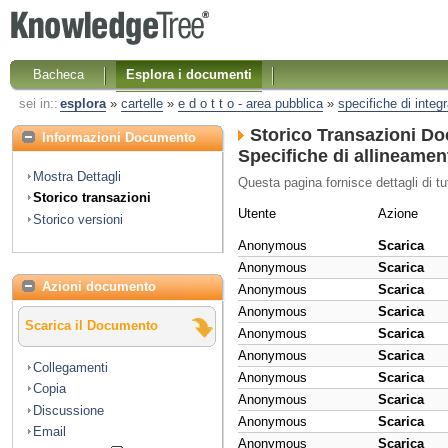
Bacheca
Esplora i documenti
sei in::
esplora
»
cartelle
»
e d o t t o - area pubblica
»
specifiche di integ
Storico Transazioni D
Informazioni Documento
Specifiche di allineamen
Mostra Dettagli
Questa pagina fornisce dettagli di tu
Storico transazioni
Utente
Azione
Storico versioni
Anonymous
Scarica
Anonymous
Scarica
Azioni documento
Anonymous
Scarica
Anonymous
Scarica
Scarica il Documento
Anonymous
Scarica
Anonymous
Scarica
Collegamenti
Anonymous
Scarica
Copia
Anonymous
Scarica
Discussione
Anonymous
Scarica
Email
Anonymous
Scarica