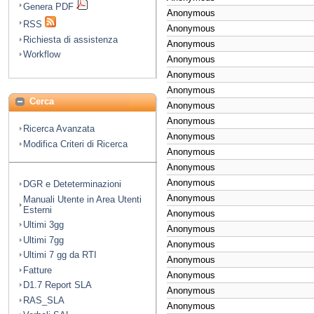
Genera PDF
Anonymous
RSS
Anonymous
Richiesta di assistenza
Anonymous
Workflow
Anonymous
Anonymous
Anonymous
Cerca
Anonymous
Anonymous
Ricerca Avanzata
Anonymous
Modifica Criteri di Ricerca
Anonymous
Anonymous
Anonymous
DGR e Deteterminazioni
Anonymous
Manuali Utente in Area Utenti
Esterni
Anonymous
Ultimi 3gg
Anonymous
Ultimi 7gg
Anonymous
Ultimi 7 gg da RTI
Anonymous
Fatture
Anonymous
D1.7 Report SLA
Anonymous
RAS_SLA
Anonymous