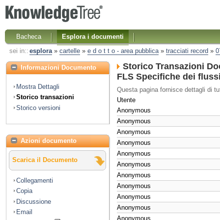
Bacheca
Esplora i documenti
sei in::
esplora
»
cartelle
»
e d o t t o - area pubblica
»
tracciati record
»
0
Storico Transazioni D
Informazioni Documento
FLS Specifiche dei flussi
Mostra Dettagli
Questa pagina fornisce dettagli di tu
Storico transazioni
Utente
Storico versioni
Anonymous
Anonymous
Anonymous
Azioni documento
Anonymous
Anonymous
Scarica il Documento
Anonymous
Anonymous
Collegamenti
Anonymous
Copia
Anonymous
Discussione
Anonymous
Email
Anonymous