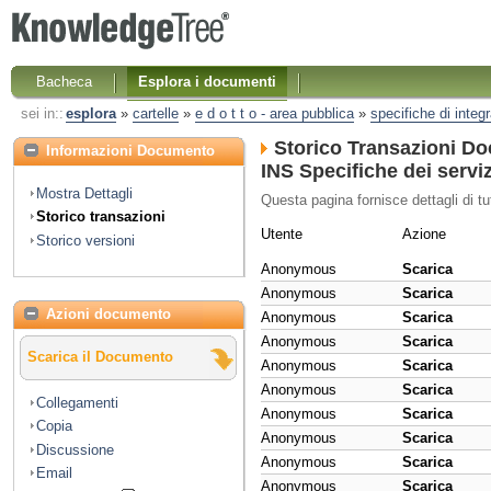
Bacheca
Esplora i documenti
sei in::
esplora
»
cartelle
»
e d o t t o - area pubblica
»
specifiche di integ
Storico Transazioni D
Informazioni Documento
INS Specifiche dei serviz
Mostra Dettagli
Questa pagina fornisce dettagli di tu
Storico transazioni
Utente
Azione
Storico versioni
Anonymous
Scarica
Anonymous
Scarica
Azioni documento
Anonymous
Scarica
Anonymous
Scarica
Scarica il Documento
Anonymous
Scarica
Anonymous
Scarica
Collegamenti
Anonymous
Scarica
Copia
Anonymous
Scarica
Discussione
Anonymous
Scarica
Email
Anonymous
Scarica