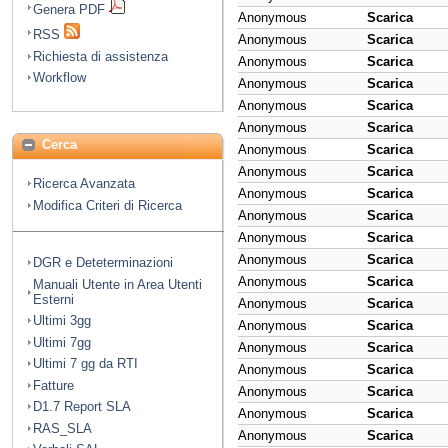
Genera PDF
Anonymous
Scarica
RSS
Anonymous
Scarica
Richiesta di assistenza
Anonymous
Scarica
Workflow
Anonymous
Scarica
Anonymous
Scarica
Anonymous
Scarica
Cerca
Anonymous
Scarica
Anonymous
Scarica
Ricerca Avanzata
Anonymous
Scarica
Modifica Criteri di Ricerca
Anonymous
Scarica
Anonymous
Scarica
Anonymous
Scarica
DGR e Deteterminazioni
Anonymous
Scarica
Manuali Utente in Area Utenti
Esterni
Anonymous
Scarica
Ultimi 3gg
Anonymous
Scarica
Ultimi 7gg
Anonymous
Scarica
Ultimi 7 gg da RTI
Anonymous
Scarica
Fatture
Anonymous
Scarica
D1.7 Report SLA
Anonymous
Scarica
RAS_SLA
Anonymous
Scarica