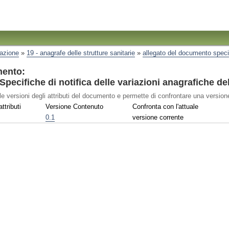
razione
»
19 - anagrafe delle strutture sanitarie
»
allegato del documento specif
mento:
ecifiche di notifica delle variazioni anagrafiche del
le versioni degli attributi del documento e permette di confrontare una versione
ttributi
Versione Contenuto
Confronta con l'attuale
0.1
versione corrente