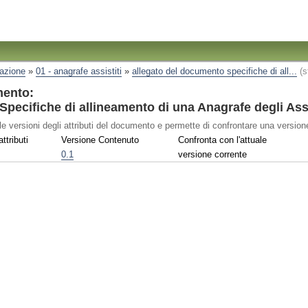
razione
»
01 - anagrafe assistiti
»
allegato del documento specifiche di all...
(s
mento:
pecifiche di allineamento di una Anagrafe degli Assi
le versioni degli attributi del documento e permette di confrontare una versione
ttributi
Versione Contenuto
Confronta con l'attuale
0.1
versione corrente