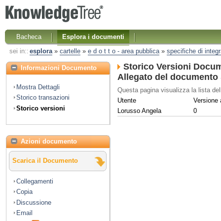
Bacheca
Esplora i documenti
sei in::
esplora
»
cartelle
»
e d o t t o - area pubblica
»
specifiche di integ
Storico Versioni Docu
Informazioni Documento
Allegato del documento S
Mostra Dettagli
Questa pagina visualizza la lista del
Storico transazioni
Utente
Versione a
Storico versioni
Lorusso Angela
0
Azioni documento
Scarica il Documento
Collegamenti
Copia
Discussione
Email