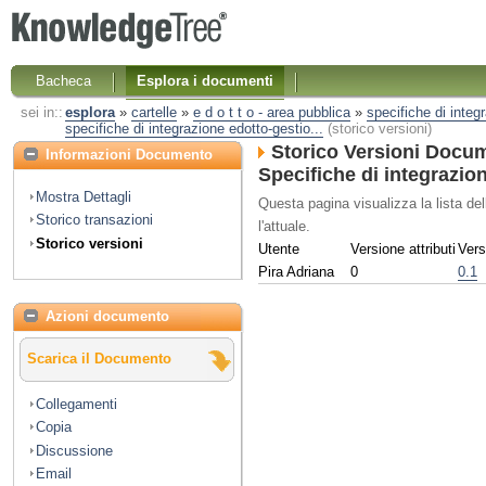
Bacheca
Esplora i documenti
sei in::
esplora
»
cartelle
»
e d o t t o - area pubblica
»
specifiche di integ
specifiche di integrazione edotto-gestio...
(storico versioni)
Storico Versioni Docu
Informazioni Documento
Specifiche di integrazio
Mostra Dettagli
Questa pagina visualizza la lista de
Storico transazioni
l'attuale.
Storico versioni
Utente
Versione attributi
Vers
Pira Adriana
0
0.1
Azioni documento
Scarica il Documento
Collegamenti
Copia
Discussione
Email