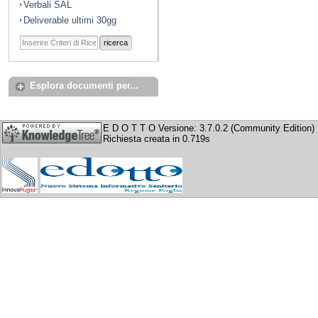
Verbali SAL
Deliverable ultimi 30gg
ricerca
Esplora documenti per...
E D O T T O Versione: 3.7.0.2 (Community Edition)
Richiesta creata in 0.719s