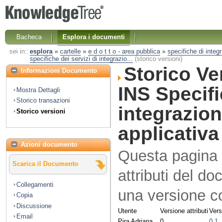
Bacheca
Esplora i documenti
sei in::
esplora
»
cartelle
»
e d o t t o - area pubblica
»
specifiche di integ
specifiche dei servizi di integrazio...
(storico versioni)
Storico V
Informazioni Documento
INS Specifi
Mostra Dettagli
Storico transazioni
integrazio
Storico versioni
applicativa
Azioni documento
Questa pagina vi
Scarica il Documento
attributi del d
Collegamenti
una versione co
Copia
Discussione
Utente
Versione attributi
Vers
Email
Pira Adriana
0
0.1