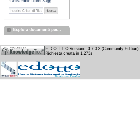
Deliverable ultimi 30gg
ricerca
Esplora documenti per...
E D O T T O Versione: 3.7.0.2 (Community Edition)
Richiesta creata in 1.273s