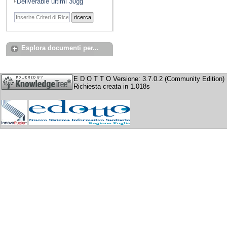
Deliverable ultimi 30gg
ricerca
Esplora documenti per...
E D O T T O Versione: 3.7.0.2 (Community Edition)
Richiesta creata in 1.018s