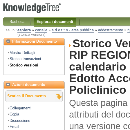
Bacheca
Esplora i documenti
sei in::
esplora
»
cartelle
»
e d o t t o - area pubblica
»
addestramento
»
r
(storico versioni)
Storico V
Informazioni Documento
RIP REGION
Mostra Dettagli
Storico transazioni
calendario
Storico versioni
Edotto Acc
Azioni documento
Policlinico
Scarica il Documento
Questa pagina vi
Collegamenti
attributi del d
Copia
Discussione
una versione co
Email