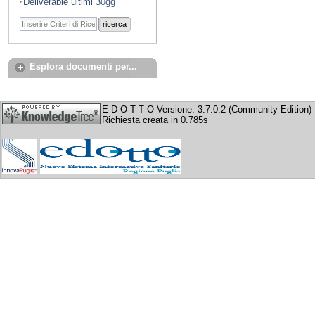
Deliverable ultimi 30gg
ricerca
Esplora documenti per...
E D O T T O Versione: 3.7.0.2 (Community Edition)
Richiesta creata in 0.785s