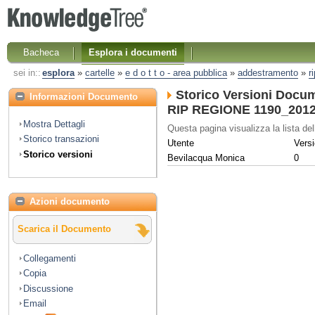
Bacheca
Esplora i documenti
sei in::
esplora
»
cartelle
»
e d o t t o - area pubblica
»
addestramento
»
r
Storico Versioni Docu
Informazioni Documento
RIP REGIONE 1190_2012 A
Mostra Dettagli
Questa pagina visualizza la lista del
Storico transazioni
Utente
Versi
Storico versioni
Bevilacqua Monica
0
Azioni documento
Scarica il Documento
Collegamenti
Copia
Discussione
Email