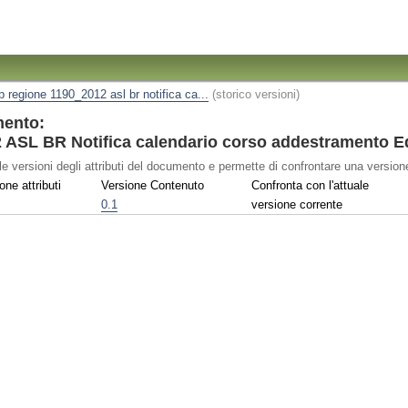
ip regione 1190_2012 asl br notifica ca...
(storico versioni)
mento:
SL BR Notifica calendario corso addestramento Edo
le versioni degli attributi del documento e permette di confrontare una versione
one attributi
Versione Contenuto
Confronta con l'attuale
0.1
versione corrente