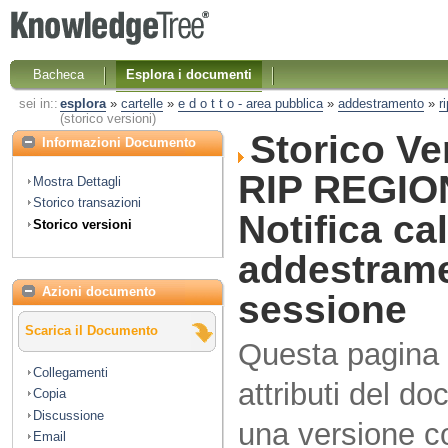
Bacheca
Esplora i documenti
sei in::
esplora
»
cartelle
»
e d o t t o - area pubblica
»
addestramento
»
r
(storico versioni)
Storico V
Informazioni Documento
RIP REGIO
Mostra Dettagli
Storico transazioni
Notifica ca
Storico versioni
addestrame
Azioni documento
sessione
Scarica il Documento
Questa pagina vi
Collegamenti
attributi del d
Copia
Discussione
una versione co
Email