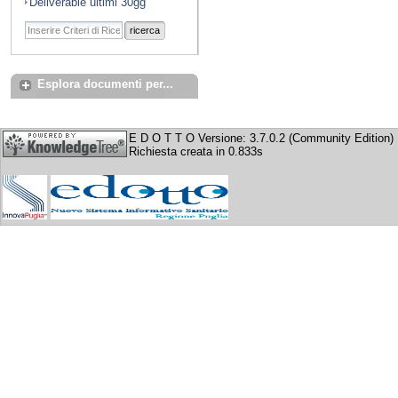
Deliverable ultimi 30gg
ricerca
Esplora documenti per...
E D O T T O Versione: 3.7.0.2 (Community Edition)
Richiesta creata in 0.833s