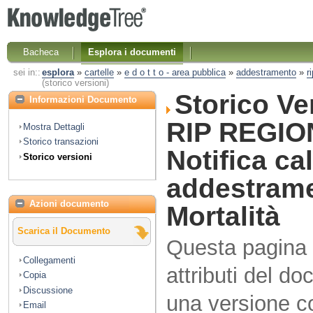
Bacheca
Esplora i documenti
sei in::
esplora
»
cartelle
»
e d o t t o - area pubblica
»
addestramento
»
r
(storico versioni)
Storico V
Informazioni Documento
RIP REGIO
Mostra Dettagli
Storico transazioni
Notifica ca
Storico versioni
addestrame
Azioni documento
Mortalità
Scarica il Documento
Questa pagina vi
Collegamenti
attributi del d
Copia
Discussione
una versione co
Email