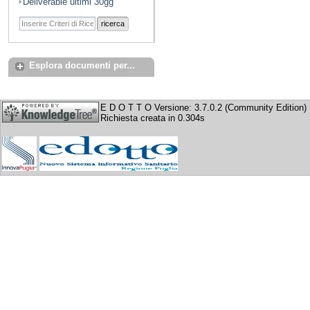
Deliverable ultimi 30gg
ricerca
Esplora documenti per...
E D O T T O Versione: 3.7.0.2 (Community Edition)
Richiesta creata in 0.304s