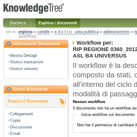
Bacheca
Esplora i documenti
sei in::
esplora
»
cartelle
»
e d o t t o - area pubblica
»
addestramento
»
r
(workflow)
Workflow per:
Informazioni Documento
RIP REGIONE 0360_2012 N
ASL BA UNIVERSUS
Mostra Dettagli
Storico transazioni
Il workflow è la desc
Storico versioni
composto da stati, 
all'interno del ciclo 
Azioni documento
modalità di passaggi
Scarica il Documento
Nessun workflow
Il documento non ha un workflow as
Collegamenti
Inizia workflow sul documento
Copia
Non hai il permesso di cambiare 
Discussione
Email