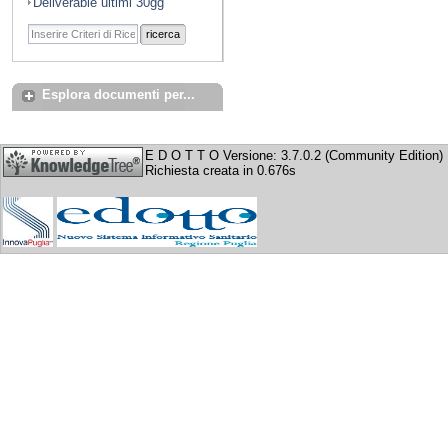
Deliverable ultimi 30gg
ricerca
Esplora documenti per...
E D O T T O Versione: 3.7.0.2 (Community Edition)
Richiesta creata in 0.676s