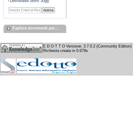
Deliverable ultimi 30gg
ricerca
Esplora documenti per...
E D O T T O Versione: 3.7.0.2 (Community Edition)
Richiesta creata in 0.679s