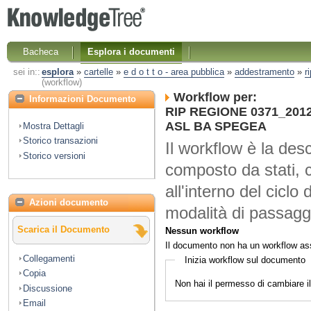
Bacheca
Esplora i documenti
sei in::
esplora
»
cartelle
»
e d o t t o - area pubblica
»
addestramento
»
r
(workflow)
Workflow per:
Informazioni Documento
RIP REGIONE 0371_2012 N
ASL BA SPEGEA
Mostra Dettagli
Storico transazioni
Il workflow è la desc
Storico versioni
composto da stati, 
all'interno del ciclo 
Azioni documento
modalità di passaggi
Scarica il Documento
Nessun workflow
Il documento non ha un workflow as
Collegamenti
Inizia workflow sul documento
Copia
Non hai il permesso di cambiare 
Discussione
Email