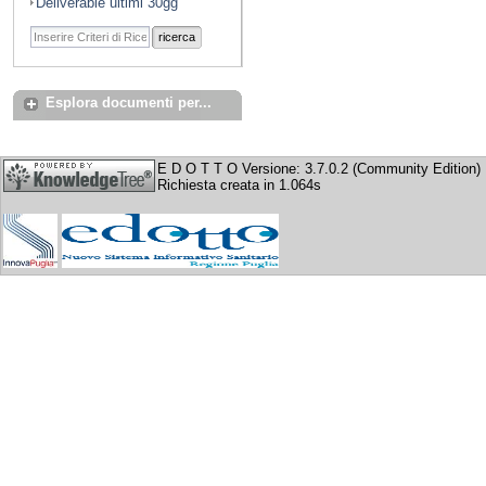
Deliverable ultimi 30gg
ricerca
Esplora documenti per...
E D O T T O Versione: 3.7.0.2 (Community Edition)
Richiesta creata in 1.064s