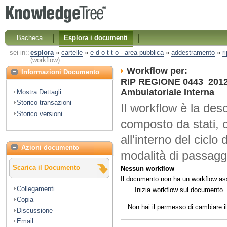
Bacheca
Esplora i documenti
sei in::
esplora
»
cartelle
»
e d o t t o - area pubblica
»
addestramento
»
r
(workflow)
Workflow per:
Informazioni Documento
RIP REGIONE 0443_2012 
Ambulatoriale Interna
Mostra Dettagli
Storico transazioni
Il workflow è la desc
Storico versioni
composto da stati, 
all'interno del ciclo 
Azioni documento
modalità di passaggi
Scarica il Documento
Nessun workflow
Il documento non ha un workflow as
Collegamenti
Inizia workflow sul documento
Copia
Non hai il permesso di cambiare 
Discussione
Email