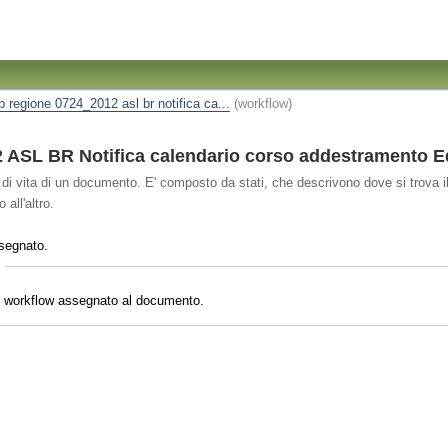
ip regione 0724_2012 asl br notifica ca...
(workflow)
SL BR Notifica calendario corso addestramento Edo
o di vita di un documento. E' composto da stati, che descrivono dove si trova il
all'altro.
segnato.
il workflow assegnato al documento.