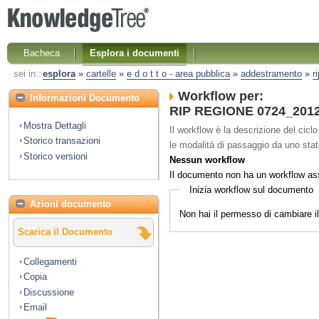
Bacheca
Esplora i documenti
sei in::
esplora
»
cartelle
»
e d o t t o - area pubblica
»
addestramento
»
r
Workflow per:
Informazioni Documento
RIP REGIONE 0724_2012 A
Mostra Dettagli
Il workflow è la descrizione del cicl
Storico transazioni
le modalità di passaggio da uno stato 
Storico versioni
Nessun workflow
Il documento non ha un workflow as
Inizia workflow sul documento
Azioni documento
Non hai il permesso di cambiare 
Scarica il Documento
Collegamenti
Copia
Discussione
Email