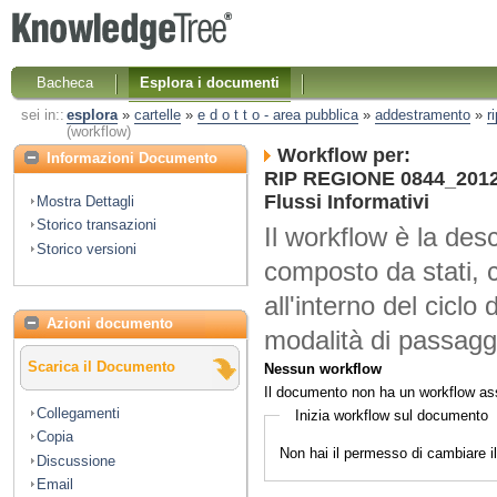
Bacheca
Esplora i documenti
sei in::
esplora
»
cartelle
»
e d o t t o - area pubblica
»
addestramento
»
r
(workflow)
Workflow per:
Informazioni Documento
RIP REGIONE 0844_2012 
Flussi Informativi
Mostra Dettagli
Storico transazioni
Il workflow è la desc
Storico versioni
composto da stati, 
all'interno del ciclo 
Azioni documento
modalità di passaggi
Scarica il Documento
Nessun workflow
Il documento non ha un workflow as
Collegamenti
Inizia workflow sul documento
Copia
Non hai il permesso di cambiare 
Discussione
Email