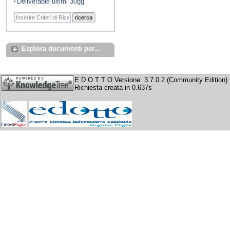
Deliverable ultimi 30gg
ricerca
Esplora documenti per...
E D O T T O Versione: 3.7.0.2 (Community Edition)
Richiesta creata in 0.637s