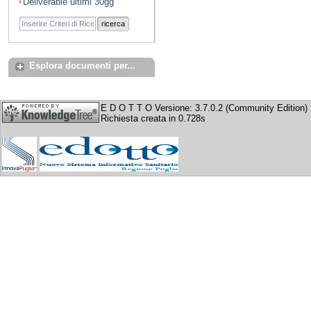
Deliverable ultimi 30gg
ricerca
Esplora documenti per...
E D O T T O Versione: 3.7.0.2 (Community Edition)
Richiesta creata in 0.728s