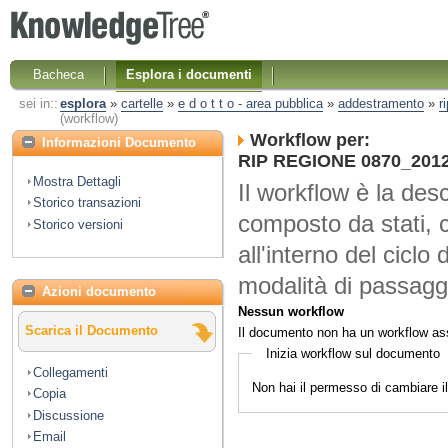
Bacheca
Esplora i documenti
sei in::
esplora
»
cartelle
»
e d o t t o - area pubblica
»
addestramento
»
r
(workflow)
Workflow per:
Informazioni Documento
RIP REGIONE 0870_2012 
Mostra Dettagli
Il workflow è la desc
Storico transazioni
composto da stati, 
Storico versioni
all'interno del ciclo 
modalità di passaggi
Azioni documento
Nessun workflow
Scarica il Documento
Il documento non ha un workflow as
Inizia workflow sul documento
Collegamenti
Non hai il permesso di cambiare 
Copia
Discussione
Email