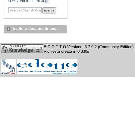
Deliverable ultimi 30gg
ricerca
Esplora documenti per...
E D O T T O Versione: 3.7.0.2 (Community Edition)
Richiesta creata in 0.830s