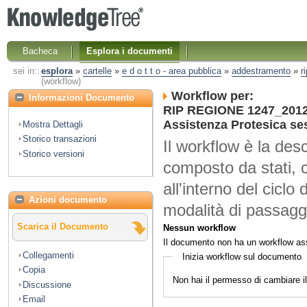
Bacheca
Esplora i documenti
sei in::
esplora
»
cartelle
»
e d o t t o - area pubblica
»
addestramento
»
r
(workflow)
Workflow per:
Informazioni Documento
RIP REGIONE 1247_2012 
Assistenza Protesica se
Mostra Dettagli
Storico transazioni
Il workflow è la desc
Storico versioni
composto da stati, 
all'interno del ciclo 
Azioni documento
modalità di passaggi
Scarica il Documento
Nessun workflow
Il documento non ha un workflow as
Collegamenti
Inizia workflow sul documento
Copia
Non hai il permesso di cambiare 
Discussione
Email