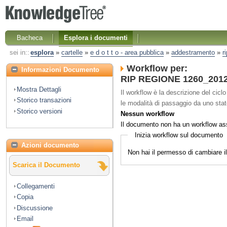
Bacheca
Esplora i documenti
sei in::
esplora
»
cartelle
»
e d o t t o - area pubblica
»
addestramento
»
r
Workflow per:
Informazioni Documento
RIP REGIONE 1260_2012 
Mostra Dettagli
Il workflow è la descrizione del cicl
Storico transazioni
le modalità di passaggio da uno stato 
Storico versioni
Nessun workflow
Il documento non ha un workflow as
Inizia workflow sul documento
Azioni documento
Non hai il permesso di cambiare 
Scarica il Documento
Collegamenti
Copia
Discussione
Email