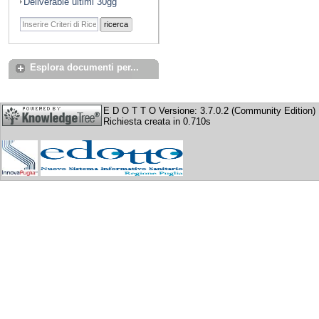
Deliverable ultimi 30gg
ricerca
Esplora documenti per...
E D O T T O Versione: 3.7.0.2 (Community Edition)
Richiesta creata in 0.710s