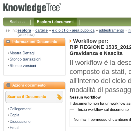
Bacheca
Esplora i documenti
sei in::
esplora
»
cartelle
»
e d o t t o - area pubblica
»
addestramento
»
r
(workflow)
Workflow per:
Informazioni Documento
RIP REGIONE 1535_2012 
Gravidanza e Nascita
Mostra Dettagli
Storico transazioni
Il workflow è la desc
Storico versioni
composto da stati, 
all'interno del ciclo 
Azioni documento
modalità di passaggi
Scarica il Documento
Nessun workflow
Il documento non ha un workflow as
Collegamenti
Inizia workflow sul documento
Copia
Non hai il permesso di cambiare 
Discussione
Email