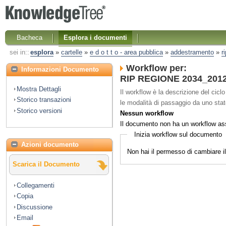
Bacheca
Esplora i documenti
sei in::
esplora
»
cartelle
»
e d o t t o - area pubblica
»
addestramento
»
r
Workflow per:
Informazioni Documento
RIP REGIONE 2034_2012 A
Mostra Dettagli
Il workflow è la descrizione del cicl
Storico transazioni
le modalità di passaggio da uno stato 
Storico versioni
Nessun workflow
Il documento non ha un workflow as
Inizia workflow sul documento
Azioni documento
Non hai il permesso di cambiare 
Scarica il Documento
Collegamenti
Copia
Discussione
Email