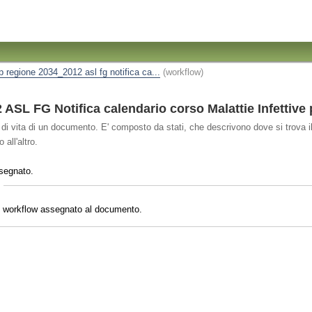
ip regione 2034_2012 asl fg notifica ca...
(workflow)
SL FG Notifica calendario corso Malattie Infettive
o di vita di un documento. E' composto da stati, che descrivono dove si trova il
all'altro.
segnato.
il workflow assegnato al documento.