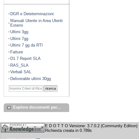
DGR e Deteterminazioni
Manuali Utente in Area Utenti
Esterni
Ultimi 3gg
Ultimi 7gg
Ultimi 7 gg da RTI
Fatture
D1.7 Report SLA
RAS_SLA
Verbali SAL
Deliverable ultimi 30gg
ricerca
Esplora documenti per...
E D O T T O Versione: 3.7.0.2 (Community Edition)
Richiesta creata in 0.789s