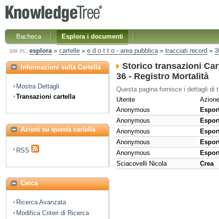
Bacheca
Esplora i documenti
sei in::
esplora
»
cartelle
»
e d o t t o - area pubblica
»
tracciati record
»
3
Storico transazioni Cart
Informazioni sulla Cartella
36 - Registro Mortalità
Mostra Dettagli
Questa pagina fornisce i dettagli di tu
Transazioni cartella
Utente
Azion
Anonymous
Espor
Anonymous
Espor
Azioni su questa cartella
Anonymous
Espor
Anonymous
Espor
RSS
Anonymous
Espor
Sciacovelli Nicola
Crea
Cerca
Ricerca Avanzata
Modifica Criteri di Ricerca