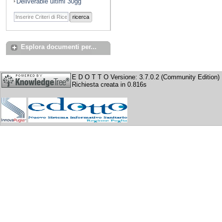
Deliverable ultimi 30gg
ricerca
Esplora documenti per...
E D O T T O Versione: 3.7.0.2 (Community Edition)
Richiesta creata in 0.816s