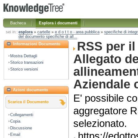
Bacheca
Esplora i documenti
sei in::
esplora
»
cartelle
»
e d o t t o - area pubblica
»
specifiche di integ
del documento specifiche di all...
RSS per i
Informazioni Documento
Allegato d
Mostra Dettagli
Storico transazioni
allineament
Storico versioni
Aziendale c
Azioni documento
E' possibile co
Scarica il Documento
aggregatore R
Collegamenti
selezionato.
Copia
Discussione
https://edott
Email