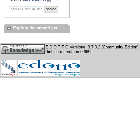
ricerca
Esplora documenti per...
E D O T T O Versione: 3.7.0.2 (Community Edition)
Richiesta creata in 0.669s