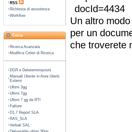
RSS
docId=4434
Richiesta di assistenza
Workflow
Un altro modo
per un docume
Cerca
che troverete n
Ricerca Avanzata
Modifica Criteri di Ricerca
DGR e Deteterminazioni
Manuali Utente in Area Utenti
Esterni
Ultimi 3gg
Ultimi 7gg
Ultimi 7 gg da RTI
Fatture
D1.7 Report SLA
RAS_SLA
Verbali SAL
Deliverable ultimi 30gg