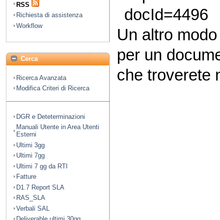
RSS
docId=4496
Richiesta di assistenza
Workflow
Un altro modo
per un docume
Cerca
che troverete n
Ricerca Avanzata
Modifica Criteri di Ricerca
DGR e Deteterminazioni
Manuali Utente in Area Utenti
Esterni
Ultimi 3gg
Ultimi 7gg
Ultimi 7 gg da RTI
Fatture
D1.7 Report SLA
RAS_SLA
Verbali SAL
Deliverable ultimi 30gg