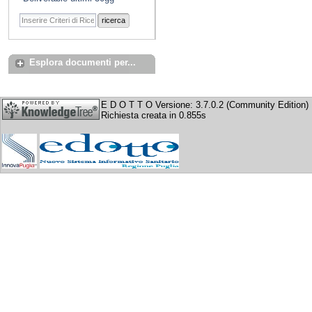
ricerca
Esplora documenti per...
E D O T T O Versione: 3.7.0.2 (Community Edition)
Richiesta creata in 0.855s