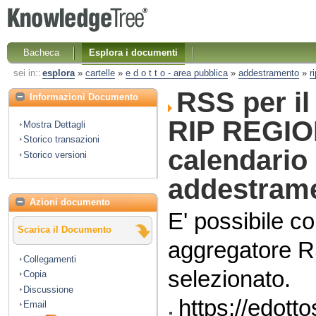
Bacheca
Esplora i documenti
sei in::
esplora
»
cartelle
»
e d o t t o - area pubblica
»
addestramento
»
r
RSS per i
Informazioni Documento
RIP REGION
Mostra Dettagli
Storico transazioni
calendario
Storico versioni
addestram
Azioni documento
E' possibile co
Scarica il Documento
aggregatore R
Collegamenti
selezionato.
Copia
Discussione
https://edott
Email