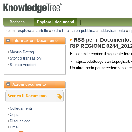
Bacheca
Esplora i documenti
sei in::
esplora
»
cartelle
»
e d o t t o - area pubblica
»
addestramento
»
r
RSS per il Documento:
Informazioni Documento
RIP REGIONE 0244_2012 N
Mostra Dettagli
E' possibile copiare il seguente lin
Storico transazioni
https://edottosgd.sanita.puglia.i
Storico versioni
Un altro modo per accedere veloce
Azioni documento
Scarica il Documento
Collegamenti
Copia
Discussione
Email