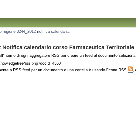
ip regione 0244_2012 notifica calendari...
otifica calendario corso Farmaceutica Territoriale
k all'interno di ogni aggregatore RSS per creare un feed al documento seleziona
t/knowledgetree/rss.php?docId=4550
mente a RSS feed per un documento o una cartella è usando l'icona RSS
, 