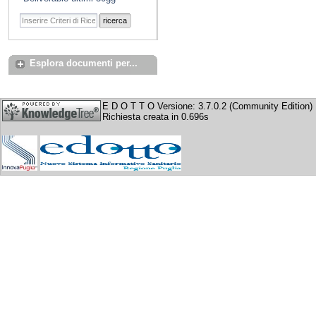
ricerca
Esplora documenti per...
E D O T T O Versione: 3.7.0.2 (Community Edition)
Richiesta creata in 0.696s