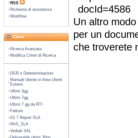
RSS
docId=4586
Richiesta di assistenza
Workflow
Un altro modo
per un docume
Cerca
che troverete n
Ricerca Avanzata
Modifica Criteri di Ricerca
DGR e Deteterminazioni
Manuali Utente in Area Utenti
Esterni
Ultimi 3gg
Ultimi 7gg
Ultimi 7 gg da RTI
Fatture
D1.7 Report SLA
RAS_SLA
Verbali SAL
Deliverable ultimi 30gg