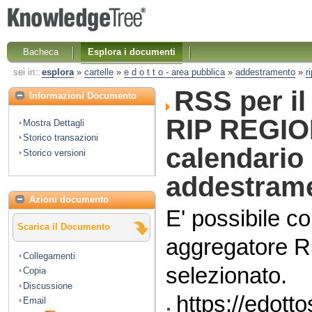
Bacheca
Esplora i documenti
sei in::
esplora
»
cartelle
»
e d o t t o - area pubblica
»
addestramento
»
r
RSS per i
Informazioni Documento
RIP REGION
Mostra Dettagli
Storico transazioni
calendario
Storico versioni
addestrame
Azioni documento
E' possibile co
Scarica il Documento
aggregatore R
Collegamenti
selezionato.
Copia
Discussione
https://edott
Email