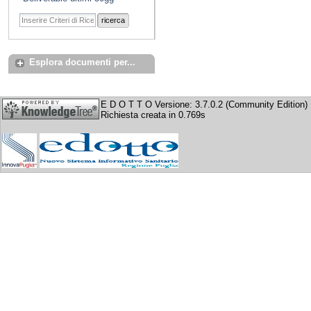
ricerca
Esplora documenti per...
E D O T T O Versione: 3.7.0.2 (Community Edition)
Richiesta creata in 0.769s