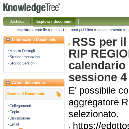
Bacheca
Esplora i documenti
sei in::
esplora
»
cartelle
»
e d o t t o - area pubblica
»
addestramento
»
r
RSS per i
Informazioni Documento
RIP REGION
Mostra Dettagli
Storico transazioni
calendario 
Storico versioni
sessione 
Azioni documento
E' possibile co
Scarica il Documento
aggregatore R
Collegamenti
selezionato.
Copia
Discussione
https://edott
Email