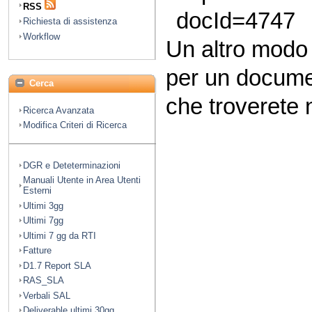
RSS
docId=4747
Richiesta di assistenza
Workflow
Un altro modo
per un docume
Cerca
che troverete n
Ricerca Avanzata
Modifica Criteri di Ricerca
DGR e Deteterminazioni
Manuali Utente in Area Utenti
Esterni
Ultimi 3gg
Ultimi 7gg
Ultimi 7 gg da RTI
Fatture
D1.7 Report SLA
RAS_SLA
Verbali SAL
Deliverable ultimi 30gg