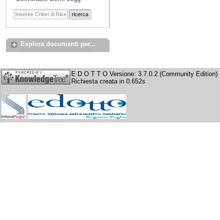
ricerca
Esplora documenti per...
E D O T T O Versione: 3.7.0.2 (Community Edition)
Richiesta creata in 0.652s