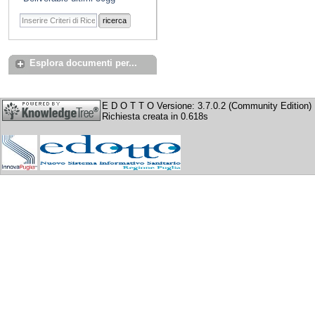
ricerca
Esplora documenti per...
E D O T T O Versione: 3.7.0.2 (Community Edition)
Richiesta creata in 0.618s