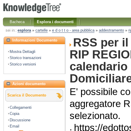
Bacheca
Esplora i documenti
sei in::
esplora
»
cartelle
»
e d o t t o - area pubblica
»
addestramento
»
r
RSS per i
Informazioni Documento
RIP REGIO
Mostra Dettagli
Storico transazioni
calendario
Storico versioni
Domiciliar
Azioni documento
E' possibile co
Scarica il Documento
aggregatore R
Collegamenti
selezionato.
Copia
Discussione
https://edott
Email