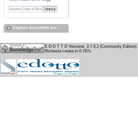
ricerca
Esplora documenti per...
E D O T T O Versione: 3.7.0.2 (Community Edition)
Richiesta creata in 0.787s