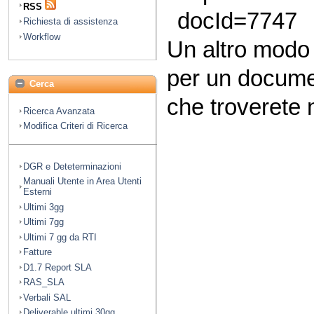
RSS
docId=7747
Richiesta di assistenza
Workflow
Un altro modo
per un docume
Cerca
che troverete n
Ricerca Avanzata
Modifica Criteri di Ricerca
DGR e Deteterminazioni
Manuali Utente in Area Utenti
Esterni
Ultimi 3gg
Ultimi 7gg
Ultimi 7 gg da RTI
Fatture
D1.7 Report SLA
RAS_SLA
Verbali SAL
Deliverable ultimi 30gg