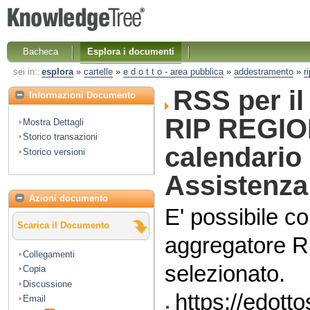
Bacheca
Esplora i documenti
sei in::
esplora
»
cartelle
»
e d o t t o - area pubblica
»
addestramento
»
r
RSS per i
Informazioni Documento
RIP REGIO
Mostra Dettagli
Storico transazioni
calendario
Storico versioni
Assistenza
Azioni documento
E' possibile co
Scarica il Documento
aggregatore R
Collegamenti
selezionato.
Copia
Discussione
https://edott
Email