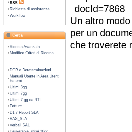
RSS
docId=7868
Richiesta di assistenza
Workflow
Un altro modo
per un docume
Cerca
che troverete n
Ricerca Avanzata
Modifica Criteri di Ricerca
DGR e Deteterminazioni
Manuali Utente in Area Utenti
Esterni
Ultimi 3gg
Ultimi 7gg
Ultimi 7 gg da RTI
Fatture
D1.7 Report SLA
RAS_SLA
Verbali SAL
Deliverable ultimi 30gg