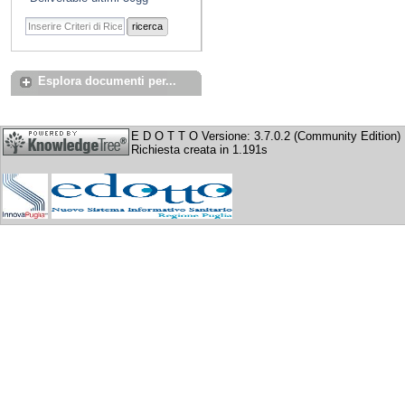
ricerca
Esplora documenti per...
E D O T T O Versione: 3.7.0.2 (Community Edition)
Richiesta creata in 1.191s