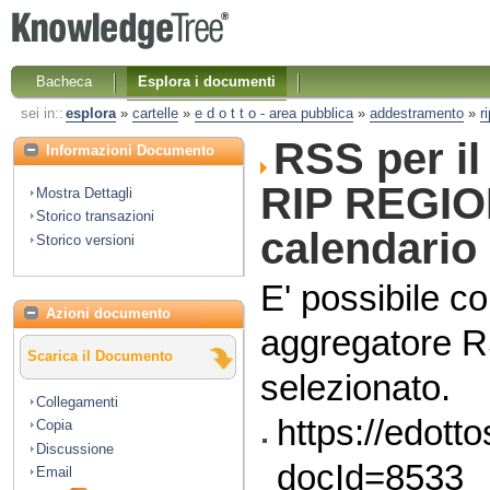
Bacheca
Esplora i documenti
sei in::
esplora
»
cartelle
»
e d o t t o - area pubblica
»
addestramento
»
r
RSS per i
Informazioni Documento
RIP REGIO
Mostra Dettagli
Storico transazioni
calendario 
Storico versioni
E' possibile co
Azioni documento
aggregatore R
Scarica il Documento
selezionato.
Collegamenti
https://edott
Copia
Discussione
docId=8533
Email