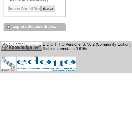
ricerca
Esplora documenti per...
E D O T T O Versione: 3.7.0.2 (Community Edition)
Richiesta creata in 0.616s