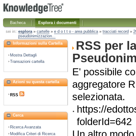
Bacheca
Esplora i documenti
sei in::
esplora
»
cartelle
»
e d o t t o - area pubblica
»
tracciati record
»
2
pseudonimizzazion...
RSS per la
Informazioni sulla Cartella
Pseudonim
Mostra Dettagli
Transazioni cartella
E' possibile co
aggregatore RS
Azioni su questa cartella
selezionata.
RSS
https://edott
Cerca
folderId=642
Ricerca Avanzata
Un altro modo
Modifica Criteri di Ricerca