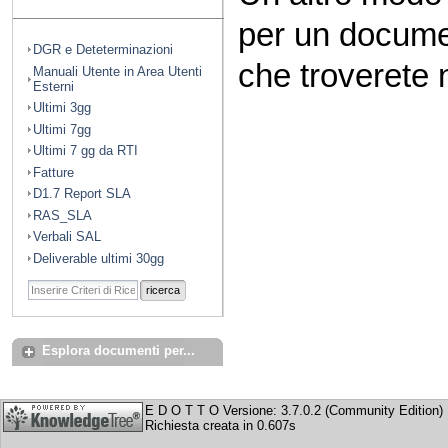
per un docume
DGR e Deteterminazioni
che troverete n
Manuali Utente in Area Utenti
Esterni
Ultimi 3gg
Ultimi 7gg
Ultimi 7 gg da RTI
Fatture
D1.7 Report SLA
RAS_SLA
Verbali SAL
Deliverable ultimi 30gg
ricerca
Esplora documenti per...
E D O T T O Versione: 3.7.0.2 (Community Edition)
Richiesta creata in 0.607s